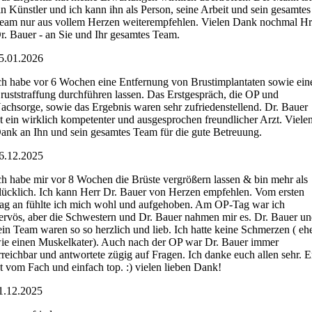
in Künstler und ich kann ihn als Person, seine Arbeit und sein gesamtes
eam nur aus vollem Herzen weiterempfehlen. Vielen Dank nochmal Hr
r. Bauer - an Sie und Ihr gesamtes Team.
5.01.2026
ch habe vor 6 Wochen eine Entfernung von Brustimplantaten sowie ein
ruststraffung durchführen lassen. Das Erstgespräch, die OP und
achsorge, sowie das Ergebnis waren sehr zufriedenstellend. Dr. Bauer
st ein wirklich kompetenter und ausgesprochen freundlicher Arzt. Viele
ank an Ihn und sein gesamtes Team für die gute Betreuung.
6.12.2025
ch habe mir vor 8 Wochen die Brüste vergrößern lassen & bin mehr als
lücklich. Ich kann Herr Dr. Bauer von Herzen empfehlen. Vom ersten
ag an fühlte ich mich wohl und aufgehoben. Am OP-Tag war ich
ervös, aber die Schwestern und Dr. Bauer nahmen mir es. Dr. Bauer u
ein Team waren so so herzlich und lieb. Ich hatte keine Schmerzen ( eh
ie einen Muskelkater). Auch nach der OP war Dr. Bauer immer
rreichbar und antwortete zügig auf Fragen. Ich danke euch allen sehr. E
st vom Fach und einfach top. :) vielen lieben Dank!
1.12.2025