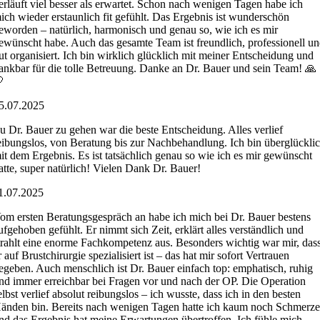
erläuft viel besser als erwartet. Schon nach wenigen Tagen habe ich
ich wieder erstaunlich fit gefühlt. Das Ergebnis ist wunderschön
eworden – natürlich, harmonisch und genau so, wie ich es mir
ewünscht habe. Auch das gesamte Team ist freundlich, professionell u
ut organisiert. Ich bin wirklich glücklich mit meiner Entscheidung und
ankbar für die tolle Betreuung. Danke an Dr. Bauer und sein Team! 🙏

5.07.2025
u Dr. Bauer zu gehen war die beste Entscheidung. Alles verlief
eibungslos, von Beratung bis zur Nachbehandlung. Ich bin überglückli
it dem Ergebnis. Es ist tatsächlich genau so wie ich es mir gewünscht
atte, super natürlich! Vielen Dank Dr. Bauer!
1.07.2025
om ersten Beratungsgespräch an habe ich mich bei Dr. Bauer bestens
ufgehoben gefühlt. Er nimmt sich Zeit, erklärt alles verständlich und
trahlt eine enorme Fachkompetenz aus. Besonders wichtig war mir, das
r auf Brustchirurgie spezialisiert ist – das hat mir sofort Vertrauen
egeben. Auch menschlich ist Dr. Bauer einfach top: emphatisch, ruhig
nd immer erreichbar bei Fragen vor und nach der OP. Die Operation
elbst verlief absolut reibungslos – ich wusste, dass ich in den besten
änden bin. Bereits nach wenigen Tagen hatte ich kaum noch Schmerz
nd das Ergebnis hat meine Erwartungen übertroffen. Ich fühle mich