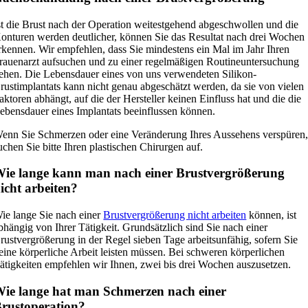
st die Brust nach der Operation weitestgehend abgeschwollen und die
onturen werden deutlicher, können Sie das Resultat nach drei Wochen
rkennen. Wir empfehlen, dass Sie mindestens ein Mal im Jahr Ihren
rauenarzt aufsuchen und zu einer regelmäßigen Routineuntersuchung
ehen. Die Lebensdauer eines von uns verwendeten Silikon-
rustimplantats kann nicht genau abgeschätzt werden, da sie von vielen
aktoren abhängt, auf die der Hersteller keinen Einfluss hat und die die
ebensdauer eines Implantats beeinflussen können.
enn Sie Schmerzen oder eine Veränderung Ihres Aussehens verspüren
uchen Sie bitte Ihren plastischen Chirurgen auf.
ie lange kann man nach einer Brustvergrößerung
icht arbeiten?
ie lange Sie nach einer
Brustvergrößerung nicht arbeiten
können, ist
bhängig von Ihrer Tätigkeit. Grundsätzlich sind Sie nach einer
rustvergrößerung in der Regel sieben Tage arbeitsunfähig, sofern Sie
eine körperliche Arbeit leisten müssen. Bei schweren körperlichen
ätigkeiten empfehlen wir Ihnen, zwei bis drei Wochen auszusetzen.
ie lange hat man Schmerzen nach einer
rustoperation?