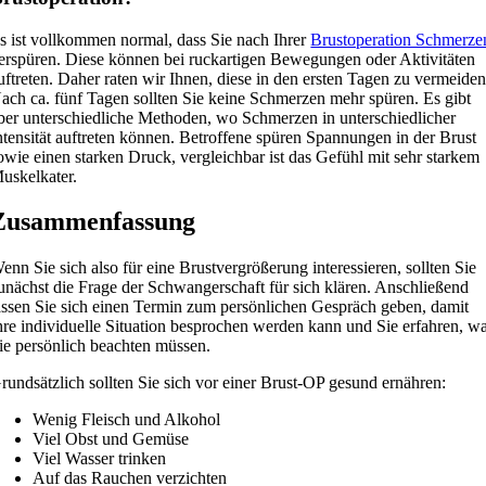
s ist vollkommen normal, dass Sie nach Ihrer
Brustoperation Schmerze
erspüren. Diese können bei ruckartigen Bewegungen oder Aktivitäten
uftreten. Daher raten wir Ihnen, diese in den ersten Tagen zu vermeiden
ach ca. fünf Tagen sollten Sie keine Schmerzen mehr spüren. Es gibt
ber unterschiedliche Methoden, wo Schmerzen in unterschiedlicher
ntensität auftreten können. Betroffene spüren Spannungen in der Brust
owie einen starken Druck, vergleichbar ist das Gefühl mit sehr starkem
uskelkater.
Zusammenfassung
enn Sie sich also für eine Brustvergrößerung interessieren, sollten Sie
unächst die Frage der Schwangerschaft für sich klären. Anschließend
assen Sie sich einen Termin zum persönlichen Gespräch geben, damit
hre individuelle Situation besprochen werden kann und Sie erfahren, w
ie persönlich beachten müssen.
rundsätzlich sollten Sie sich vor einer Brust-OP gesund ernähren:
Wenig Fleisch und Alkohol
Viel Obst und Gemüse
Viel Wasser trinken
Auf das Rauchen verzichten