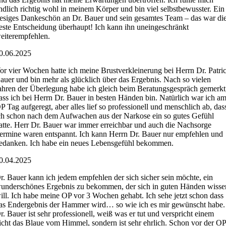
ndlich richtig wohl in meinem Körper und bin viel selbstbewusster. Ein
iesiges Dankeschön an Dr. Bauer und sein gesamtes Team – das war di
este Entscheidung überhaupt! Ich kann ihn uneingeschränkt
eiterempfehlen.
0.06.2025
or vier Wochen hatte ich meine Brustverkleinerung bei Herrn Dr. Patri
auer und bin mehr als glücklich über das Ergebnis. Nach so vielen
ahren der Überlegung habe ich gleich beim Beratungsgespräch gemerkt
ass ich bei Herrn Dr. Bauer in besten Händen bin. Natürlich war ich a
P Tag aufgeregt, aber alles lief so professionell und menschlich ab, das
ch schon nach dem Aufwachen aus der Narkose ein so gutes Gefühl
atte. Herr Dr. Bauer war immer erreichbar und auch die Nachsorge
ermine waren entspannt. Ich kann Herrn Dr. Bauer nur empfehlen und
edanken. Ich habe ein neues Lebensgefühl bekommen.
0.04.2025
r. Bauer kann ich jedem empfehlen der sich sicher sein möchte, ein
underschönes Ergebnis zu bekommen, der sich in guten Händen wisse
ill. Ich habe meine OP vor 3 Wochen gehabt. Ich sehe jetzt schon dass
as Endergebnis der Hammer wird… so wie ich es mir gewünscht habe.
r. Bauer ist sehr professionell, weiß was er tut und verspricht einem
icht das Blaue vom Himmel, sondern ist sehr ehrlich. Schon vor der O