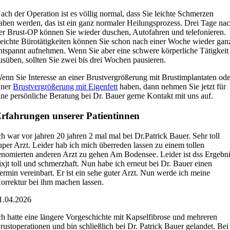
ach der Operation ist es völlig normal, dass Sie leichte Schmerzen
aben werden, das ist ein ganz normaler Heilungsprozess. Drei Tage na
er Brust-OP können Sie wieder duschen, Autofahren und telefonieren.
eichte Bürotätigkeiten können Sie schon nach einer Woche wieder gan
ntspannt aufnehmen. Wenn Sie aber eine schwere körperliche Tätigkeit
usüben, sollten Sie zwei bis drei Wochen pausieren.
enn Sie Interesse an einer Brustvergrößerung mit Brustimplantaten ode
iner
Brustvergrößerung mit Eigenfett
haben, dann nehmen Sie jetzt für
ine persönliche Beratung bei Dr. Bauer gerne Kontakt mit uns auf.
rfahrungen unserer Patientinnen
ch war vor jahren 20 jahren 2 mal mal bei Dr.Patrick Bauer. Sehr toll
uper Arzt. Leider hab ich mich überreden lassen zu einem tollen
enomierten anderen Arzt zu gehen Am Bodensee. Leider ist dss Ergebn
ixjt toll und schmerzhaft. Nun habe ich erneut bei Dr. Bauer einen
ermin vereinbart. Er ist ein sehe guter Arzt. Nun werde ich meine
orrektur bei ihm machen lassen.
1.04.2026
ch hatte eine längere Vorgeschichte mit Kapselfibrose und mehreren
rustoperationen und bin schließlich bei Dr. Patrick Bauer gelandet. Bei