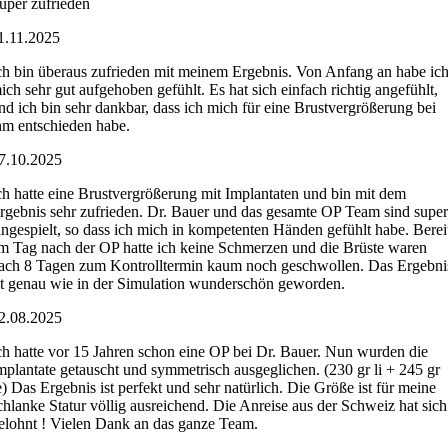
uper zufrieden
1.11.2025
ch bin überaus zufrieden mit meinem Ergebnis. Von Anfang an habe ic
ich sehr gut aufgehoben gefühlt. Es hat sich einfach richtig angefühlt,
nd ich bin sehr dankbar, dass ich mich für eine Brustvergrößerung bei
hm entschieden habe.
7.10.2025
ch hatte eine Brustvergrößerung mit Implantaten und bin mit dem
rgebnis sehr zufrieden. Dr. Bauer und das gesamte OP Team sind supe
ingespielt, so dass ich mich in kompetenten Händen gefühlt habe. Berei
m Tag nach der OP hatte ich keine Schmerzen und die Brüste waren
ach 8 Tagen zum Kontrolltermin kaum noch geschwollen. Das Ergebni
st genau wie in der Simulation wunderschön geworden.
2.08.2025
ch hatte vor 15 Jahren schon eine OP bei Dr. Bauer. Nun wurden die
mplantate getauscht und symmetrisch ausgeglichen. (230 gr li + 245 gr
e) Das Ergebnis ist perfekt und sehr natürlich. Die Größe ist für meine
chlanke Statur völlig ausreichend. Die Anreise aus der Schweiz hat sich
elohnt ! Vielen Dank an das ganze Team.