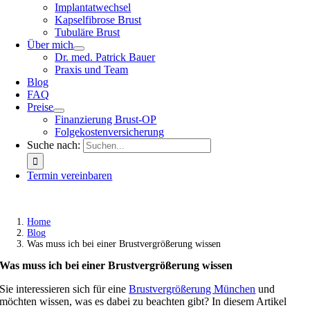
Implantatwechsel
Kapselfibrose Brust
Tubuläre Brust
Über mich
Dr. med. Patrick Bauer
Praxis und Team
Blog
FAQ
Preise
Finanzierung Brust-OP
Folgekostenversicherung
Suche nach:
Termin vereinbaren
Home
Blog
Was muss ich bei einer Brustvergrößerung wissen
Was muss ich bei einer Brustvergrößerung wissen
Sie interessieren sich für eine
Brustvergrößerung München
und
möchten wissen, was es dabei zu beachten gibt? In diesem Artikel