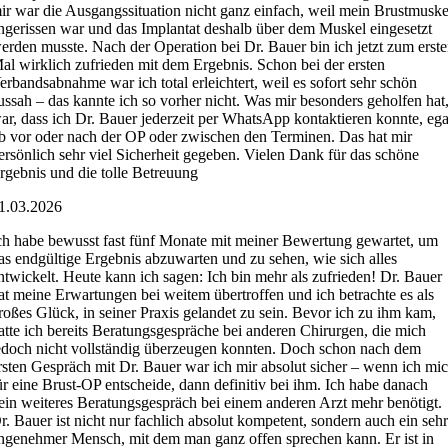
ir war die Ausgangssituation nicht ganz einfach, weil mein Brustmuske
ngerissen war und das Implantat deshalb über dem Muskel eingesetzt
erden musste. Nach der Operation bei Dr. Bauer bin ich jetzt zum erst
al wirklich zufrieden mit dem Ergebnis. Schon bei der ersten
erbandsabnahme war ich total erleichtert, weil es sofort sehr schön
ussah – das kannte ich so vorher nicht. Was mir besonders geholfen hat
ar, dass ich Dr. Bauer jederzeit per WhatsApp kontaktieren konnte, ega
b vor oder nach der OP oder zwischen den Terminen. Das hat mir
ersönlich sehr viel Sicherheit gegeben. Vielen Dank für das schöne
rgebnis und die tolle Betreuung
1.03.2026
ch habe bewusst fast fünf Monate mit meiner Bewertung gewartet, um
as endgültige Ergebnis abzuwarten und zu sehen, wie sich alles
ntwickelt. Heute kann ich sagen: Ich bin mehr als zufrieden! Dr. Bauer
at meine Erwartungen bei weitem übertroffen und ich betrachte es als
roßes Glück, in seiner Praxis gelandet zu sein. Bevor ich zu ihm kam,
atte ich bereits Beratungsgespräche bei anderen Chirurgen, die mich
edoch nicht vollständig überzeugen konnten. Doch schon nach dem
rsten Gespräch mit Dr. Bauer war ich mir absolut sicher – wenn ich mi
ür eine Brust-OP entscheide, dann definitiv bei ihm. Ich habe danach
ein weiteres Beratungsgespräch bei einem anderen Arzt mehr benötigt.
r. Bauer ist nicht nur fachlich absolut kompetent, sondern auch ein seh
ngenehmer Mensch, mit dem man ganz offen sprechen kann. Er ist in