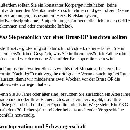
ußerdem sollten Sie ein konstantes Körpergewicht haben, keine
lutverdünnenden Medikamente zu sich nehmen und gesund sein (keine
orerkrankungen, insbesondere Herz- Kreislaufsystem,
toffwechselprobleme, Blutgerinnungsstörungen, die nicht in den Griff 
ekommen sind oder chronische Infekte).
as Sie persönlich vor einer Brust-OP beachten sollten
ede Brustvergrößerung ist natürlich individuell, daher erfahren Sie in
inem persönlichen Gespräch, was Sie in Ihrem persönlich Fall beachten
üssen und wie der genaue Ablauf der Brustoperation sein wird.
m Durchschnitt warten Sie ca. zwei bis drei Monate auf einen OP-
ermin. Nach der Terminvergabe erfolgt eine Voruntersuchung bei Ihre
ausarzt, damit wir mindestens zwei Wochen vor der Brust-OP die
aborwerte vorliegen haben.
enn Sie 30 Jahre oder älter sind, brauchen Sie zusätzlich ein Attest Ihr
rauenärztin oder Ihres Frauenarztes, aus dem hervorgeht, dass Ihre
rüste gesund sind und einer Operation nichts im Wege steht. Ein EKG
st ab dem 30. Lebensjahr und/oder bei entsprechender Vorgeschichte
benfalls notwendig.
rustoperation und Schwangerschaft