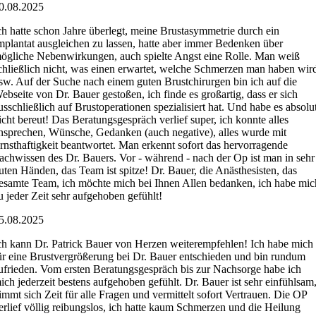
0.08.2025
ch hatte schon Jahre überlegt, meine Brustasymmetrie durch ein
mplantat ausgleichen zu lassen, hatte aber immer Bedenken über
ögliche Nebenwirkungen, auch spielte Angst eine Rolle. Man weiß
chließlich nicht, was einen erwartet, welche Schmerzen man haben wir
sw. Auf der Suche nach einem guten Brustchirurgen bin ich auf die
ebseite von Dr. Bauer gestoßen, ich finde es großartig, dass er sich
usschließlich auf Brustoperationen spezialisiert hat. Und habe es absolu
icht bereut! Das Beratungsgespräch verlief super, ich konnte alles
nsprechen, Wünsche, Gedanken (auch negative), alles wurde mit
rnsthaftigkeit beantwortet. Man erkennt sofort das hervorragende
achwissen des Dr. Bauers. Vor - während - nach der Op ist man in sehr
uten Händen, das Team ist spitze! Dr. Bauer, die Anästhesisten, das
esamte Team, ich möchte mich bei Ihnen Allen bedanken, ich habe mic
u jeder Zeit sehr aufgehoben gefühlt!
5.08.2025
ch kann Dr. Patrick Bauer von Herzen weiterempfehlen! Ich habe mich
ür eine Brustvergrößerung bei Dr. Bauer entschieden und bin rundum
ufrieden. Vom ersten Beratungsgespräch bis zur Nachsorge habe ich
ich jederzeit bestens aufgehoben gefühlt. Dr. Bauer ist sehr einfühlsam
immt sich Zeit für alle Fragen und vermittelt sofort Vertrauen. Die OP
erlief völlig reibungslos, ich hatte kaum Schmerzen und die Heilung