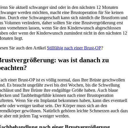
enn Sie aktuell schwanger sind oder in den nächsten 12 Monaten
chwanger werden möchten, macht eine Brustoperation für Sie keinen
inn. Durch eine Schwangerschaft kann sich nämlich die Brustform und
as Volumen verändern, daher sollten Sie eine Brustvergrößerung erst
ann vornehmen lassen, wenn Sie den Kinderwunsch abgeschlossen
aben oder wenn der Kinderwunsch zumindest nicht in den nächsten 12
onaten liegt.
esen Sie auch den Artikel
Stillfähig nach einer Brust-OP
?
Brustvergrößerung: was ist danach zu
beachten?
ach einer Brust-OP ist es völlig normal, dass Ihre Brüste geschwollen
ind. Es braucht ungefähr zwei bis drei Wochen, bis die Schwellung
achlässt und Ihre Brüste ihre endgültige Größe haben. Auch blaue
lecken und Taubheitsgefühle können nach einer Brustoperation
uftreten. Wenn Sie ein Implantat bekommen haben, kann dies eventuell
ehr oder weniger tastbar sein. Der Körper muss sich an den
remdkörper gewöhnen. Natürlich gehören leichte Schmerzen auch daz
ie aber mit jedem Tag weniger werden.
achbehandlung nach einer Brustvergrößerung