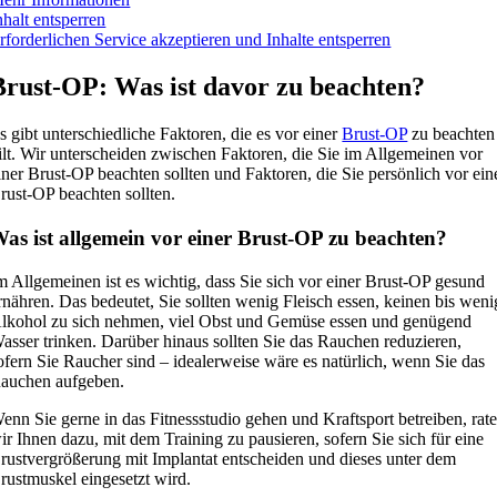
nhalt entsperren
rforderlichen Service akzeptieren und Inhalte entsperren
Brust-OP: Was ist davor zu beachten?
s gibt unterschiedliche Faktoren, die es vor einer
Brust-OP
zu beachten
ilt. Wir unterscheiden zwischen Faktoren, die Sie im Allgemeinen vor
iner Brust-OP beachten sollten und Faktoren, die Sie persönlich vor ein
rust-OP beachten sollten.
as ist allgemein vor einer Brust-OP zu beachten?
m Allgemeinen ist es wichtig, dass Sie sich vor einer Brust-OP gesund
rnähren. Das bedeutet, Sie sollten wenig Fleisch essen, keinen bis weni
lkohol zu sich nehmen, viel Obst und Gemüse essen und genügend
asser trinken. Darüber hinaus sollten Sie das Rauchen reduzieren,
ofern Sie Raucher sind – idealerweise wäre es natürlich, wenn Sie das
auchen aufgeben.
enn Sie gerne in das Fitnessstudio gehen und Kraftsport betreiben, rat
ir Ihnen dazu, mit dem Training zu pausieren, sofern Sie sich für eine
rustvergrößerung mit Implantat entscheiden und dieses unter dem
rustmuskel eingesetzt wird.