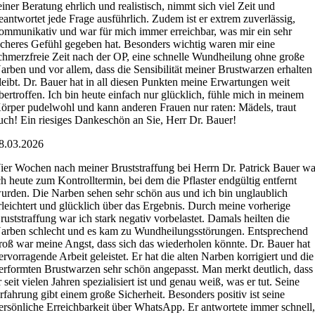
einer Beratung ehrlich und realistisch, nimmt sich viel Zeit und
eantwortet jede Frage ausführlich. Zudem ist er extrem zuverlässig,
ommunikativ und war für mich immer erreichbar, was mir ein sehr
icheres Gefühl gegeben hat. Besonders wichtig waren mir eine
chmerzfreie Zeit nach der OP, eine schnelle Wundheilung ohne große
arben und vor allem, dass die Sensibilität meiner Brustwarzen erhalten
leibt. Dr. Bauer hat in all diesen Punkten meine Erwartungen weit
bertroffen. Ich bin heute einfach nur glücklich, fühle mich in meinem
örper pudelwohl und kann anderen Frauen nur raten: Mädels, traut
uch! Ein riesiges Dankeschön an Sie, Herr Dr. Bauer!
8.03.2026
ier Wochen nach meiner Bruststraffung bei Herrn Dr. Patrick Bauer wa
ch heute zum Kontrolltermin, bei dem die Pflaster endgültig entfernt
urden. Die Narben sehen sehr schön aus und ich bin unglaublich
rleichtert und glücklich über das Ergebnis. Durch meine vorherige
ruststraffung war ich stark negativ vorbelastet. Damals heilten die
arben schlecht und es kam zu Wundheilungsstörungen. Entsprechend
roß war meine Angst, dass sich das wiederholen könnte. Dr. Bauer hat
ervorragende Arbeit geleistet. Er hat die alten Narben korrigiert und die
erformten Brustwarzen sehr schön angepasst. Man merkt deutlich, dass
r seit vielen Jahren spezialisiert ist und genau weiß, was er tut. Seine
rfahrung gibt einem große Sicherheit. Besonders positiv ist seine
ersönliche Erreichbarkeit über WhatsApp. Er antwortete immer schnell