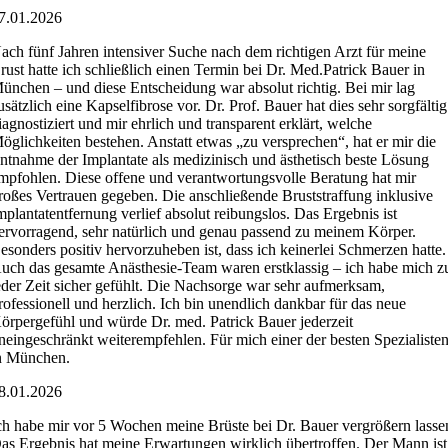
7.01.2026
ach fünf Jahren intensiver Suche nach dem richtigen Arzt für meine
rust hatte ich schließlich einen Termin bei Dr. Med.Patrick Bauer in
ünchen – und diese Entscheidung war absolut richtig. Bei mir lag
usätzlich eine Kapselfibrose vor. Dr. Prof. Bauer hat dies sehr sorgfältig
iagnostiziert und mir ehrlich und transparent erklärt, welche
öglichkeiten bestehen. Anstatt etwas „zu versprechen“, hat er mir die
ntnahme der Implantate als medizinisch und ästhetisch beste Lösung
mpfohlen. Diese offene und verantwortungsvolle Beratung hat mir
roßes Vertrauen gegeben. Die anschließende Bruststraffung inklusive
mplantatentfernung verlief absolut reibungslos. Das Ergebnis ist
ervorragend, sehr natürlich und genau passend zu meinem Körper.
esonders positiv hervorzuheben ist, dass ich keinerlei Schmerzen hatte.
uch das gesamte Anästhesie-Team waren erstklassig – ich habe mich z
eder Zeit sicher gefühlt. Die Nachsorge war sehr aufmerksam,
rofessionell und herzlich. Ich bin unendlich dankbar für das neue
örpergefühl und würde Dr. med. Patrick Bauer jederzeit
neingeschränkt weiterempfehlen. Für mich einer der besten Spezialiste
n München.
8.01.2026
ch habe mir vor 5 Wochen meine Brüste bei Dr. Bauer vergrößern lasse
as Ergebnis hat meine Erwartungen wirklich übertroffen. Der Mann ist