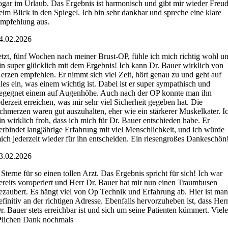
ogar im Urlaub. Das Ergebnis ist harmonisch und gibt mir wieder Freu
eim Blick in den Spiegel. Ich bin sehr dankbar und spreche eine klare
mpfehlung aus.
4.02.2026
etzt, fünf Wochen nach meiner Brust-OP, fühle ich mich richtig wohl u
in super glücklich mit dem Ergebnis! Ich kann Dr. Bauer wirklich von
erzen empfehlen. Er nimmt sich viel Zeit, hört genau zu und geht auf
lles ein, was einem wichtig ist. Dabei ist er super sympathisch und
egegnet einem auf Augenhöhe. Auch nach der OP konnte man ihn
ederzeit erreichen, was mir sehr viel Sicherheit gegeben hat. Die
chmerzen waren gut auszuhalten, eher wie ein stärkerer Muskelkater. I
in wirklich froh, dass ich mich für Dr. Bauer entschieden habe. Er
erbindet langjährige Erfahrung mit viel Menschlichkeit, und ich würde
ich jederzeit wieder für ihn entscheiden. Ein riesengroßes Dankeschön
3.02.2026
 Sterne für so einen tollen Arzt. Das Ergebnis spricht für sich! Ich war
ereits voroperiert und Herr Dr. Bauer hat mir nun einen Traumbusen
ezaubert. Es hängt viel von Op Technik und Erfahrung ab. Hier ist ma
efinitiv an der richtigen Adresse. Ebenfalls hervorzuheben ist, dass Her
r. Bauer stets erreichbar ist und sich um seine Patienten kümmert. Viel
lichen Dank nochmals