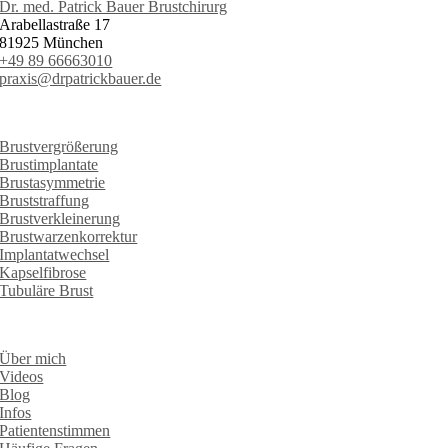
Dr. med. Patrick Bauer Brustchirurg
Arabellastraße 17
81925 München
+49 89 66663010
praxis@drpatrickbauer.de
LEISTUNGEN
Brustvergrößerung
Brustimplantate
Brustasymmetrie
Bruststraffung
Brustverkleinerung
Brustwarzenkorrektur
Implantatwechsel
Kapselfibrose
Tubuläre Brust
INFORMATIONEN
Über mich
Videos
Blog
Infos
Patientenstimmen