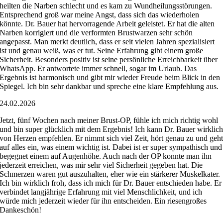
heilten die Narben schlecht und es kam zu Wundheilungsstörungen.
Entsprechend groß war meine Angst, dass sich das wiederholen
könnte. Dr. Bauer hat hervorragende Arbeit geleistet. Er hat die alten
Narben korrigiert und die verformten Brustwarzen sehr schön
angepasst. Man merkt deutlich, dass er seit vielen Jahren spezialisiert
ist und genau weiß, was er tut. Seine Erfahrung gibt einem große
Sicherheit. Besonders positiv ist seine persönliche Erreichbarkeit über
WhatsApp. Er antwortete immer schnell, sogar im Urlaub. Das
Ergebnis ist harmonisch und gibt mir wieder Freude beim Blick in den
Spiegel. Ich bin sehr dankbar und spreche eine klare Empfehlung aus.
24.02.2026
Jetzt, fünf Wochen nach meiner Brust-OP, fühle ich mich richtig wohl
und bin super glücklich mit dem Ergebnis! Ich kann Dr. Bauer wirklic
von Herzen empfehlen. Er nimmt sich viel Zeit, hört genau zu und geh
auf alles ein, was einem wichtig ist. Dabei ist er super sympathisch und
begegnet einem auf Augenhöhe. Auch nach der OP konnte man ihn
jederzeit erreichen, was mir sehr viel Sicherheit gegeben hat. Die
Schmerzen waren gut auszuhalten, eher wie ein stärkerer Muskelkater.
Ich bin wirklich froh, dass ich mich für Dr. Bauer entschieden habe. Er
verbindet langjährige Erfahrung mit viel Menschlichkeit, und ich
würde mich jederzeit wieder für ihn entscheiden. Ein riesengroßes
Dankeschön!