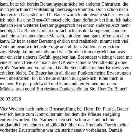
kam, hatte ich bereits Beratungsgespräche bei anderen Chirurgen, die
mich jedoch nicht vollständig überzeugen konnten. Doch schon nach
dem ersten Gespräch mit Dr. Bauer war ich mir absolut sicher – wenn
ich mich für eine Brust-OP entscheide, dann definitiv bei ihm. Ich habe
danach kein weiteres Beratungsgespräch bei einem anderen Arzt mehr
benötigt. Dr. Bauer ist nicht nur fachlich absolut kompetent, sondern
auch ein sehr angenehmer Mensch, mit dem man ganz offen sprechen
kann. Er ist in seiner Beratung ehrlich und realistisch, nimmt sich viel
Zeit und beantwortet jede Frage ausführlich. Zudem ist er extrem
zuverlässig, kommunikativ und war für mich immer erreichbar, was
mir ein sehr sicheres Gefühl gegeben hat. Besonders wichtig waren mi
eine schmerzfreie Zeit nach der OP, eine schnelle Wundheilung ohne
große Narben und vor allem, dass die Sensibilität meiner Brustwarzen
erhalten bleibt. Dr. Bauer hat in all diesen Punkten meine Erwartungen
weit übertroffen. Ich bin heute einfach nur glücklich, fühle mich in
meinem Körper pudelwohl und kann anderen Frauen nur raten:
Mädels, traut euch! Ein riesiges Dankeschön an Sie, Herr Dr. Bauer!
28.03.2026
Vier Wochen nach meiner Bruststraffung bei Herrn Dr. Patrick Bauer
war ich heute zum Kontrolltermin, bei dem die Pflaster endgültig
entfernt wurden. Die Narben sehen sehr schön aus und ich bin
unglaublich erleichtert und glücklich über das Ergebnis. Durch meine
vorherige Bruststraffung war ich stark negativ vorbelastet. Damals