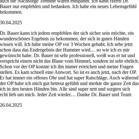
auch die Nachsorge Termine waren entspannt. Ich kann Herrn Dr.
Bauer nur empfehlen und bedanken. Ich habe ein neues Lebensgefühl
bekommen.
30.04.2025
Dr. Bauer kann ich jedem empfehlen der sich sicher sein möchte, ein
wunderschönes Ergebnis zu bekommen, der sich in guten Händen
wissen will. Ich habe meine OP vor 3 Wochen gehabt. Ich sehe jetzt
schon dass das Endergebnis der Hammer wird… so wie ich es mir
gewünscht habe. Dr. Bauer ist sehr professionell, weiß was er tut und
verspricht einem nicht das Blaue vom Himmel, sondern ist sehr ehrlich
Schon vor der OP konnte ich ihn immer erreichen und meine Fragen
stellen. Es kam schnell eine Antwort. So ist es auch jetzt, nach der OP.
Er hat immer ein offenes Ohr und hat super Ratschläge. Auch während
der OP habe ich mich gut betreut gefühlt und merkte die ganze Zeit das
ich in den besten Händen bin. Alle sind super nett und sorgten sich
echt lieb um mich. Jeder Zeit wieder… Danke Dr. Bauer und Team
26.04.2025