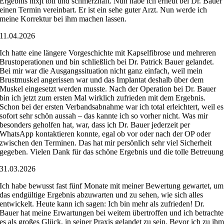
Ergebnis nixjt toll und schmerzhaft. Nun habe ich erneut bei Dr. Bauer
einen Termin vereinbart. Er ist ein sehe guter Arzt. Nun werde ich
meine Korrektur bei ihm machen lassen.
11.04.2026
Ich hatte eine längere Vorgeschichte mit Kapselfibrose und mehreren
Brustoperationen und bin schließlich bei Dr. Patrick Bauer gelandet.
Bei mir war die Ausgangssituation nicht ganz einfach, weil mein
Brustmuskel angerissen war und das Implantat deshalb über dem
Muskel eingesetzt werden musste. Nach der Operation bei Dr. Bauer
bin ich jetzt zum ersten Mal wirklich zufrieden mit dem Ergebnis.
Schon bei der ersten Verbandsabnahme war ich total erleichtert, weil es
sofort sehr schön aussah – das kannte ich so vorher nicht. Was mir
besonders geholfen hat, war, dass ich Dr. Bauer jederzeit per
WhatsApp kontaktieren konnte, egal ob vor oder nach der OP oder
zwischen den Terminen. Das hat mir persönlich sehr viel Sicherheit
gegeben. Vielen Dank für das schöne Ergebnis und die tolle Betreuung
31.03.2026
Ich habe bewusst fast fünf Monate mit meiner Bewertung gewartet, um
das endgültige Ergebnis abzuwarten und zu sehen, wie sich alles
entwickelt. Heute kann ich sagen: Ich bin mehr als zufrieden! Dr.
Bauer hat meine Erwartungen bei weitem übertroffen und ich betrachte
es als großes Glück, in seiner Praxis gelandet zu sein. Bevor ich zu ih