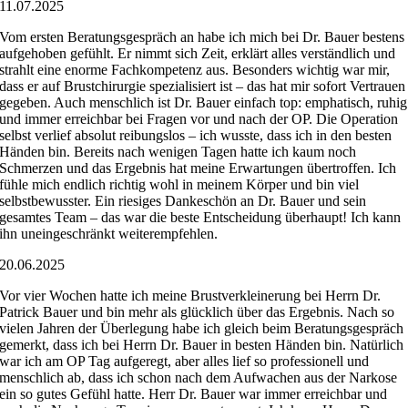
11.07.2025
Vom ersten Beratungsgespräch an habe ich mich bei Dr. Bauer bestens
aufgehoben gefühlt. Er nimmt sich Zeit, erklärt alles verständlich und
strahlt eine enorme Fachkompetenz aus. Besonders wichtig war mir,
dass er auf Brustchirurgie spezialisiert ist – das hat mir sofort Vertrauen
gegeben. Auch menschlich ist Dr. Bauer einfach top: emphatisch, ruhig
und immer erreichbar bei Fragen vor und nach der OP. Die Operation
selbst verlief absolut reibungslos – ich wusste, dass ich in den besten
Händen bin. Bereits nach wenigen Tagen hatte ich kaum noch
Schmerzen und das Ergebnis hat meine Erwartungen übertroffen. Ich
fühle mich endlich richtig wohl in meinem Körper und bin viel
selbstbewusster. Ein riesiges Dankeschön an Dr. Bauer und sein
gesamtes Team – das war die beste Entscheidung überhaupt! Ich kann
ihn uneingeschränkt weiterempfehlen.
20.06.2025
Vor vier Wochen hatte ich meine Brustverkleinerung bei Herrn Dr.
Patrick Bauer und bin mehr als glücklich über das Ergebnis. Nach so
vielen Jahren der Überlegung habe ich gleich beim Beratungsgespräch
gemerkt, dass ich bei Herrn Dr. Bauer in besten Händen bin. Natürlich
war ich am OP Tag aufgeregt, aber alles lief so professionell und
menschlich ab, dass ich schon nach dem Aufwachen aus der Narkose
ein so gutes Gefühl hatte. Herr Dr. Bauer war immer erreichbar und