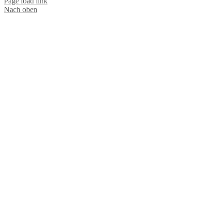
Page load link
Dr.med.Patrick Bauer Brustchirurg
Nach oben