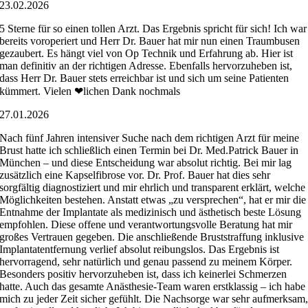
23.02.2026
5 Sterne für so einen tollen Arzt. Das Ergebnis spricht für sich! Ich war
bereits voroperiert und Herr Dr. Bauer hat mir nun einen Traumbusen
gezaubert. Es hängt viel von Op Technik und Erfahrung ab. Hier ist
man definitiv an der richtigen Adresse. Ebenfalls hervorzuheben ist,
dass Herr Dr. Bauer stets erreichbar ist und sich um seine Patienten
kümmert. Vielen ❤lichen Dank nochmals
27.01.2026
Nach fünf Jahren intensiver Suche nach dem richtigen Arzt für meine
Brust hatte ich schließlich einen Termin bei Dr. Med.Patrick Bauer in
München – und diese Entscheidung war absolut richtig. Bei mir lag
zusätzlich eine Kapselfibrose vor. Dr. Prof. Bauer hat dies sehr
sorgfältig diagnostiziert und mir ehrlich und transparent erklärt, welche
Möglichkeiten bestehen. Anstatt etwas „zu versprechen“, hat er mir die
Entnahme der Implantate als medizinisch und ästhetisch beste Lösung
empfohlen. Diese offene und verantwortungsvolle Beratung hat mir
großes Vertrauen gegeben. Die anschließende Bruststraffung inklusive
Implantatentfernung verlief absolut reibungslos. Das Ergebnis ist
hervorragend, sehr natürlich und genau passend zu meinem Körper.
Besonders positiv hervorzuheben ist, dass ich keinerlei Schmerzen
hatte. Auch das gesamte Anästhesie-Team waren erstklassig – ich habe
mich zu jeder Zeit sicher gefühlt. Die Nachsorge war sehr aufmerksam