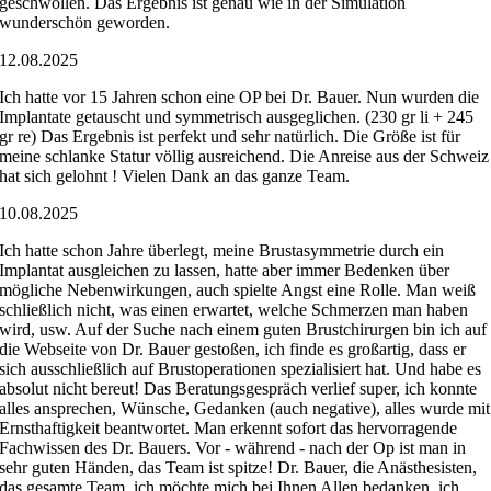
geschwollen. Das Ergebnis ist genau wie in der Simulation
wunderschön geworden.
12.08.2025
Ich hatte vor 15 Jahren schon eine OP bei Dr. Bauer. Nun wurden die
Implantate getauscht und symmetrisch ausgeglichen. (230 gr li + 245
gr re) Das Ergebnis ist perfekt und sehr natürlich. Die Größe ist für
meine schlanke Statur völlig ausreichend. Die Anreise aus der Schweiz
hat sich gelohnt ! Vielen Dank an das ganze Team.
10.08.2025
Ich hatte schon Jahre überlegt, meine Brustasymmetrie durch ein
Implantat ausgleichen zu lassen, hatte aber immer Bedenken über
mögliche Nebenwirkungen, auch spielte Angst eine Rolle. Man weiß
schließlich nicht, was einen erwartet, welche Schmerzen man haben
wird, usw. Auf der Suche nach einem guten Brustchirurgen bin ich auf
die Webseite von Dr. Bauer gestoßen, ich finde es großartig, dass er
sich ausschließlich auf Brustoperationen spezialisiert hat. Und habe es
absolut nicht bereut! Das Beratungsgespräch verlief super, ich konnte
alles ansprechen, Wünsche, Gedanken (auch negative), alles wurde mit
Ernsthaftigkeit beantwortet. Man erkennt sofort das hervorragende
Fachwissen des Dr. Bauers. Vor - während - nach der Op ist man in
sehr guten Händen, das Team ist spitze! Dr. Bauer, die Anästhesisten,
das gesamte Team, ich möchte mich bei Ihnen Allen bedanken, ich