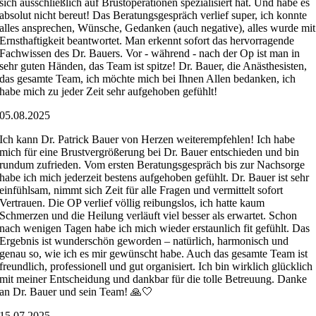
sich ausschließlich auf Brustoperationen spezialisiert hat. Und habe es
absolut nicht bereut! Das Beratungsgespräch verlief super, ich konnte
alles ansprechen, Wünsche, Gedanken (auch negative), alles wurde mit
Ernsthaftigkeit beantwortet. Man erkennt sofort das hervorragende
Fachwissen des Dr. Bauers. Vor - während - nach der Op ist man in
sehr guten Händen, das Team ist spitze! Dr. Bauer, die Anästhesisten,
das gesamte Team, ich möchte mich bei Ihnen Allen bedanken, ich
habe mich zu jeder Zeit sehr aufgehoben gefühlt!
05.08.2025
Ich kann Dr. Patrick Bauer von Herzen weiterempfehlen! Ich habe
mich für eine Brustvergrößerung bei Dr. Bauer entschieden und bin
rundum zufrieden. Vom ersten Beratungsgespräch bis zur Nachsorge
habe ich mich jederzeit bestens aufgehoben gefühlt. Dr. Bauer ist sehr
einfühlsam, nimmt sich Zeit für alle Fragen und vermittelt sofort
Vertrauen. Die OP verlief völlig reibungslos, ich hatte kaum
Schmerzen und die Heilung verläuft viel besser als erwartet. Schon
nach wenigen Tagen habe ich mich wieder erstaunlich fit gefühlt. Das
Ergebnis ist wunderschön geworden – natürlich, harmonisch und
genau so, wie ich es mir gewünscht habe. Auch das gesamte Team ist
freundlich, professionell und gut organisiert. Ich bin wirklich glücklich
mit meiner Entscheidung und dankbar für die tolle Betreuung. Danke
an Dr. Bauer und sein Team! 🙏🤍
15.07.2025