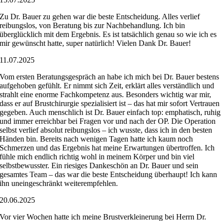
Zu Dr. Bauer zu gehen war die beste Entscheidung. Alles verlief
reibungslos, von Beratung bis zur Nachbehandlung. Ich bin
überglücklich mit dem Ergebnis. Es ist tatsächlich genau so wie ich es
mir gewünscht hatte, super natürlich! Vielen Dank Dr. Bauer!
11.07.2025
Vom ersten Beratungsgespräch an habe ich mich bei Dr. Bauer bestens
aufgehoben gefühlt. Er nimmt sich Zeit, erklärt alles verständlich und
strahlt eine enorme Fachkompetenz aus. Besonders wichtig war mir,
dass er auf Brustchirurgie spezialisiert ist – das hat mir sofort Vertrauen
gegeben. Auch menschlich ist Dr. Bauer einfach top: emphatisch, ruhig
und immer erreichbar bei Fragen vor und nach der OP. Die Operation
selbst verlief absolut reibungslos – ich wusste, dass ich in den besten
Händen bin. Bereits nach wenigen Tagen hatte ich kaum noch
Schmerzen und das Ergebnis hat meine Erwartungen übertroffen. Ich
fühle mich endlich richtig wohl in meinem Körper und bin viel
selbstbewusster. Ein riesiges Dankeschön an Dr. Bauer und sein
gesamtes Team – das war die beste Entscheidung überhaupt! Ich kann
ihn uneingeschränkt weiterempfehlen.
20.06.2025
Vor vier Wochen hatte ich meine Brustverkleinerung bei Herrn Dr.