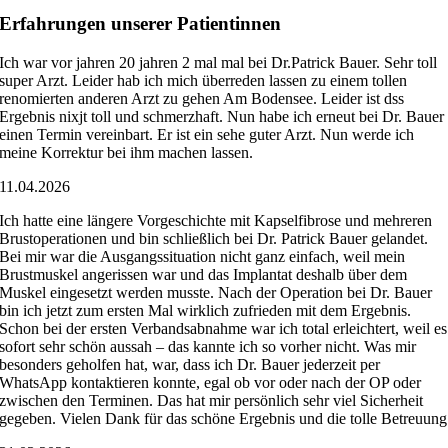
Erfahrungen unserer Patientinnen
Ich war vor jahren 20 jahren 2 mal mal bei Dr.Patrick Bauer. Sehr toll
super Arzt. Leider hab ich mich überreden lassen zu einem tollen
renomierten anderen Arzt zu gehen Am Bodensee. Leider ist dss
Ergebnis nixjt toll und schmerzhaft. Nun habe ich erneut bei Dr. Bauer
einen Termin vereinbart. Er ist ein sehe guter Arzt. Nun werde ich
meine Korrektur bei ihm machen lassen.
11.04.2026
Ich hatte eine längere Vorgeschichte mit Kapselfibrose und mehreren
Brustoperationen und bin schließlich bei Dr. Patrick Bauer gelandet.
Bei mir war die Ausgangssituation nicht ganz einfach, weil mein
Brustmuskel angerissen war und das Implantat deshalb über dem
Muskel eingesetzt werden musste. Nach der Operation bei Dr. Bauer
bin ich jetzt zum ersten Mal wirklich zufrieden mit dem Ergebnis.
Schon bei der ersten Verbandsabnahme war ich total erleichtert, weil es
sofort sehr schön aussah – das kannte ich so vorher nicht. Was mir
besonders geholfen hat, war, dass ich Dr. Bauer jederzeit per
WhatsApp kontaktieren konnte, egal ob vor oder nach der OP oder
zwischen den Terminen. Das hat mir persönlich sehr viel Sicherheit
gegeben. Vielen Dank für das schöne Ergebnis und die tolle Betreuung