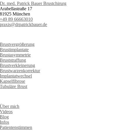
Dr. med. Patrick Bauer Brustchirurg
Arabellastraße 17
81925 München
+49 89 66663010
praxis@drpatrickbauer.de
LEISTUNGEN
Brustvergrößerung
Brustimplantate
Brustasymmetrie
Bruststraffung
Brustverkleinerung
Brustwarzenkorrektur
Implantatwechsel
Kapselfibrose
Tubuläre Brust
INFORMATIONEN
Über mich
Videos
Blog
Infos
Patientenstimmen