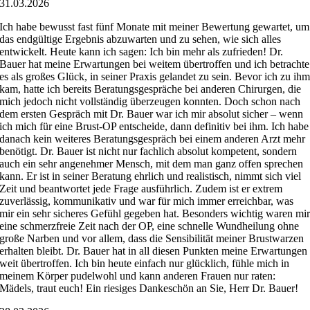
31.03.2026
Ich habe bewusst fast fünf Monate mit meiner Bewertung gewartet, um
das endgültige Ergebnis abzuwarten und zu sehen, wie sich alles
entwickelt. Heute kann ich sagen: Ich bin mehr als zufrieden! Dr.
Bauer hat meine Erwartungen bei weitem übertroffen und ich betrachte
es als großes Glück, in seiner Praxis gelandet zu sein. Bevor ich zu ih
kam, hatte ich bereits Beratungsgespräche bei anderen Chirurgen, die
mich jedoch nicht vollständig überzeugen konnten. Doch schon nach
dem ersten Gespräch mit Dr. Bauer war ich mir absolut sicher – wenn
ich mich für eine Brust-OP entscheide, dann definitiv bei ihm. Ich habe
danach kein weiteres Beratungsgespräch bei einem anderen Arzt mehr
benötigt. Dr. Bauer ist nicht nur fachlich absolut kompetent, sondern
auch ein sehr angenehmer Mensch, mit dem man ganz offen sprechen
kann. Er ist in seiner Beratung ehrlich und realistisch, nimmt sich viel
Zeit und beantwortet jede Frage ausführlich. Zudem ist er extrem
zuverlässig, kommunikativ und war für mich immer erreichbar, was
mir ein sehr sicheres Gefühl gegeben hat. Besonders wichtig waren mi
eine schmerzfreie Zeit nach der OP, eine schnelle Wundheilung ohne
große Narben und vor allem, dass die Sensibilität meiner Brustwarzen
erhalten bleibt. Dr. Bauer hat in all diesen Punkten meine Erwartungen
weit übertroffen. Ich bin heute einfach nur glücklich, fühle mich in
meinem Körper pudelwohl und kann anderen Frauen nur raten:
Mädels, traut euch! Ein riesiges Dankeschön an Sie, Herr Dr. Bauer!