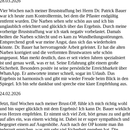
28.03.2026
Vier Wochen nach meiner Bruststraffung bei Herrn Dr. Patrick Bauer
war ich heute zum Kontrolltermin, bei dem die Pflaster endgültig
entfernt wurden. Die Narben sehen sehr schön aus und ich bin
unglaublich erleichtert und glücklich über das Ergebnis. Durch meine
vorherige Bruststraffung war ich stark negativ vorbelastet. Damals
heilten die Narben schlecht und es kam zu Wundheilungsstörungen.
Entsprechend groß war meine Angst, dass sich das wiederholen
könnte. Dr. Bauer hat hervorragende Arbeit geleistet. Er hat die alten
Narben korrigiert und die verformten Brustwarzen sehr schön
angepasst. Man merkt deutlich, dass er seit vielen Jahren spezialisiert
ist und genau weiß, was er tut. Seine Erfahrung gibt einem große
Sicherheit. Besonders positiv ist seine persönliche Erreichbarkeit über
WhatsApp. Er antwortete immer schnell, sogar im Urlaub. Das
Ergebnis ist harmonisch und gibt mir wieder Freude beim Blick in den
Spiegel. Ich bin sehr dankbar und spreche eine klare Empfehlung aus.
24.02.2026
Jetzt, fünf Wochen nach meiner Brust-OP, fühle ich mich richtig wohl
und bin super glücklich mit dem Ergebnis! Ich kann Dr. Bauer wirklic
von Herzen empfehlen. Er nimmt sich viel Zeit, hört genau zu und geh
auf alles ein, was einem wichtig ist. Dabei ist er super sympathisch und
begegnet einem auf Augenhöhe. Auch nach der OP konnte man ihn
jederzeit erreichen, was mir sehr viel Sicherheit gegeben hat. Die