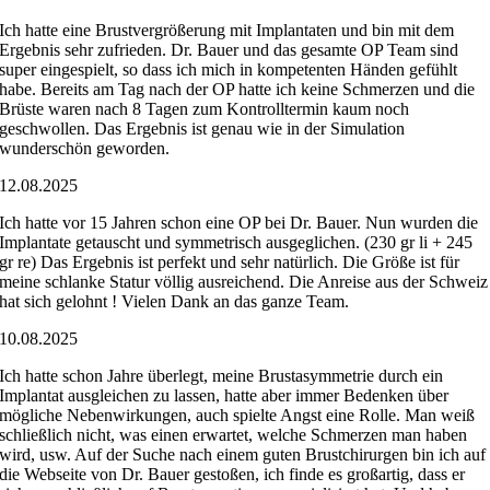
Ich hatte eine Brustvergrößerung mit Implantaten und bin mit dem
Ergebnis sehr zufrieden. Dr. Bauer und das gesamte OP Team sind
super eingespielt, so dass ich mich in kompetenten Händen gefühlt
habe. Bereits am Tag nach der OP hatte ich keine Schmerzen und die
Brüste waren nach 8 Tagen zum Kontrolltermin kaum noch
geschwollen. Das Ergebnis ist genau wie in der Simulation
wunderschön geworden.
12.08.2025
Ich hatte vor 15 Jahren schon eine OP bei Dr. Bauer. Nun wurden die
Implantate getauscht und symmetrisch ausgeglichen. (230 gr li + 245
gr re) Das Ergebnis ist perfekt und sehr natürlich. Die Größe ist für
meine schlanke Statur völlig ausreichend. Die Anreise aus der Schweiz
hat sich gelohnt ! Vielen Dank an das ganze Team.
10.08.2025
Ich hatte schon Jahre überlegt, meine Brustasymmetrie durch ein
Implantat ausgleichen zu lassen, hatte aber immer Bedenken über
mögliche Nebenwirkungen, auch spielte Angst eine Rolle. Man weiß
schließlich nicht, was einen erwartet, welche Schmerzen man haben
wird, usw. Auf der Suche nach einem guten Brustchirurgen bin ich auf
die Webseite von Dr. Bauer gestoßen, ich finde es großartig, dass er