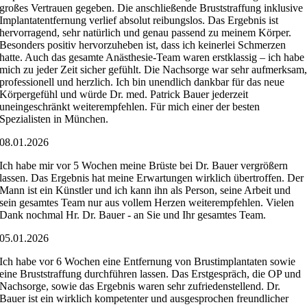
großes Vertrauen gegeben. Die anschließende Bruststraffung inklusive
Implantatentfernung verlief absolut reibungslos. Das Ergebnis ist
hervorragend, sehr natürlich und genau passend zu meinem Körper.
Besonders positiv hervorzuheben ist, dass ich keinerlei Schmerzen
hatte. Auch das gesamte Anästhesie-Team waren erstklassig – ich habe
mich zu jeder Zeit sicher gefühlt. Die Nachsorge war sehr aufmerksam
professionell und herzlich. Ich bin unendlich dankbar für das neue
Körpergefühl und würde Dr. med. Patrick Bauer jederzeit
uneingeschränkt weiterempfehlen. Für mich einer der besten
Spezialisten in München.
08.01.2026
Ich habe mir vor 5 Wochen meine Brüste bei Dr. Bauer vergrößern
lassen. Das Ergebnis hat meine Erwartungen wirklich übertroffen. Der
Mann ist ein Künstler und ich kann ihn als Person, seine Arbeit und
sein gesamtes Team nur aus vollem Herzen weiterempfehlen. Vielen
Dank nochmal Hr. Dr. Bauer - an Sie und Ihr gesamtes Team.
05.01.2026
Ich habe vor 6 Wochen eine Entfernung von Brustimplantaten sowie
eine Bruststraffung durchführen lassen. Das Erstgespräch, die OP und
Nachsorge, sowie das Ergebnis waren sehr zufriedenstellend. Dr.
Bauer ist ein wirklich kompetenter und ausgesprochen freundlicher