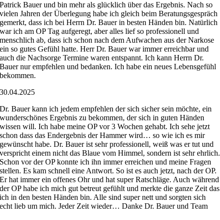
Patrick Bauer und bin mehr als glücklich über das Ergebnis. Nach so
vielen Jahren der Überlegung habe ich gleich beim Beratungsgespräch
gemerkt, dass ich bei Herrn Dr. Bauer in besten Händen bin. Natürlich
war ich am OP Tag aufgeregt, aber alles lief so professionell und
menschlich ab, dass ich schon nach dem Aufwachen aus der Narkose
ein so gutes Gefühl hatte. Herr Dr. Bauer war immer erreichbar und
auch die Nachsorge Termine waren entspannt. Ich kann Herrn Dr.
Bauer nur empfehlen und bedanken. Ich habe ein neues Lebensgefühl
bekommen.
30.04.2025
Dr. Bauer kann ich jedem empfehlen der sich sicher sein möchte, ein
wunderschönes Ergebnis zu bekommen, der sich in guten Händen
wissen will. Ich habe meine OP vor 3 Wochen gehabt. Ich sehe jetzt
schon dass das Endergebnis der Hammer wird… so wie ich es mir
gewünscht habe. Dr. Bauer ist sehr professionell, weiß was er tut und
verspricht einem nicht das Blaue vom Himmel, sondern ist sehr ehrlich
Schon vor der OP konnte ich ihn immer erreichen und meine Fragen
stellen. Es kam schnell eine Antwort. So ist es auch jetzt, nach der OP.
Er hat immer ein offenes Ohr und hat super Ratschläge. Auch während
der OP habe ich mich gut betreut gefühlt und merkte die ganze Zeit das
ich in den besten Händen bin. Alle sind super nett und sorgten sich
echt lieb um mich. Jeder Zeit wieder… Danke Dr. Bauer und Team