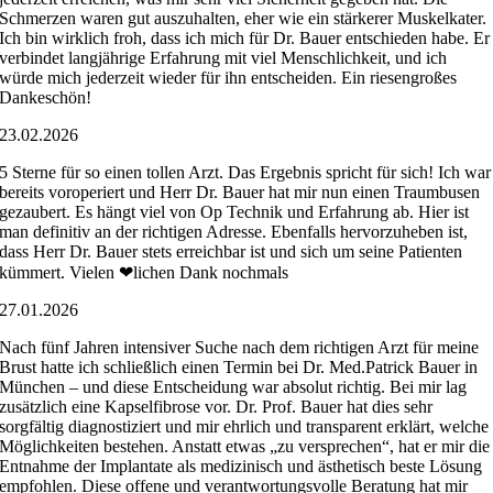
Schmerzen waren gut auszuhalten, eher wie ein stärkerer Muskelkater.
Ich bin wirklich froh, dass ich mich für Dr. Bauer entschieden habe. Er
verbindet langjährige Erfahrung mit viel Menschlichkeit, und ich
würde mich jederzeit wieder für ihn entscheiden. Ein riesengroßes
Dankeschön!
23.02.2026
5 Sterne für so einen tollen Arzt. Das Ergebnis spricht für sich! Ich war
bereits voroperiert und Herr Dr. Bauer hat mir nun einen Traumbusen
gezaubert. Es hängt viel von Op Technik und Erfahrung ab. Hier ist
man definitiv an der richtigen Adresse. Ebenfalls hervorzuheben ist,
dass Herr Dr. Bauer stets erreichbar ist und sich um seine Patienten
kümmert. Vielen ❤lichen Dank nochmals
27.01.2026
Nach fünf Jahren intensiver Suche nach dem richtigen Arzt für meine
Brust hatte ich schließlich einen Termin bei Dr. Med.Patrick Bauer in
München – und diese Entscheidung war absolut richtig. Bei mir lag
zusätzlich eine Kapselfibrose vor. Dr. Prof. Bauer hat dies sehr
sorgfältig diagnostiziert und mir ehrlich und transparent erklärt, welche
Möglichkeiten bestehen. Anstatt etwas „zu versprechen“, hat er mir die
Entnahme der Implantate als medizinisch und ästhetisch beste Lösung
empfohlen. Diese offene und verantwortungsvolle Beratung hat mir