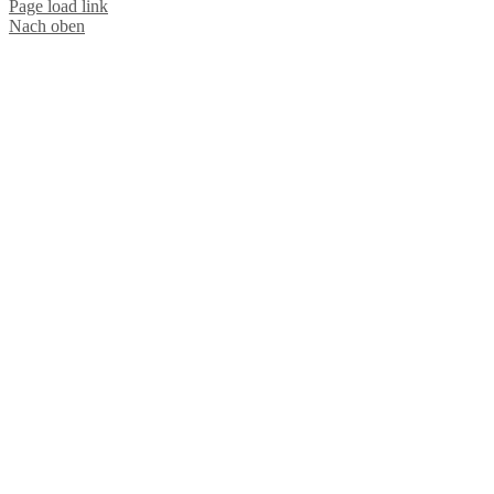
Page load link
Dr.med.Patrick Bauer Brustchirurg
Nach oben