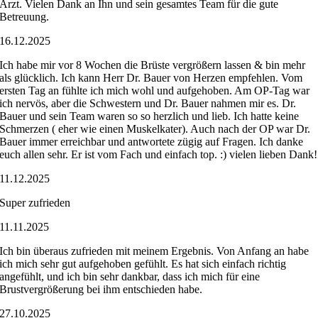
Arzt. Vielen Dank an Ihn und sein gesamtes Team für die gute
Betreuung.
16.12.2025
Ich habe mir vor 8 Wochen die Brüste vergrößern lassen & bin mehr
als glücklich. Ich kann Herr Dr. Bauer von Herzen empfehlen. Vom
ersten Tag an fühlte ich mich wohl und aufgehoben. Am OP-Tag war
ich nervös, aber die Schwestern und Dr. Bauer nahmen mir es. Dr.
Bauer und sein Team waren so so herzlich und lieb. Ich hatte keine
Schmerzen ( eher wie einen Muskelkater). Auch nach der OP war Dr.
Bauer immer erreichbar und antwortete zügig auf Fragen. Ich danke
euch allen sehr. Er ist vom Fach und einfach top. :) vielen lieben Dank!
11.12.2025
Super zufrieden
11.11.2025
Ich bin überaus zufrieden mit meinem Ergebnis. Von Anfang an habe
ich mich sehr gut aufgehoben gefühlt. Es hat sich einfach richtig
angefühlt, und ich bin sehr dankbar, dass ich mich für eine
Brustvergrößerung bei ihm entschieden habe.
27.10.2025