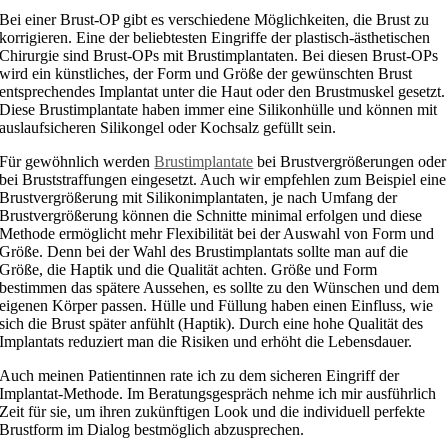
Bei einer Brust-OP gibt es verschiedene Möglichkeiten, die Brust zu
korrigieren. Eine der beliebtesten Eingriffe der plastisch-ästhetischen
Chirurgie sind Brust-OPs mit Brustimplantaten. Bei diesen Brust-OPs
wird ein künstliches, der Form und Größe der gewünschten Brust
entsprechendes Implantat unter die Haut oder den Brustmuskel gesetzt.
Diese Brustimplantate haben immer eine Silikonhülle und können mit
auslaufsicheren Silikongel oder Kochsalz gefüllt sein.
Für gewöhnlich werden
Brustimplantate
bei Brustvergrößerungen oder
bei Bruststraffungen eingesetzt. Auch wir empfehlen zum Beispiel eine
Brustvergrößerung mit Silikonimplantaten, je nach Umfang der
Brustvergrößerung können die Schnitte minimal erfolgen und diese
Methode ermöglicht mehr Flexibilität bei der Auswahl von Form und
Größe. Denn bei der Wahl des Brustimplantats sollte man auf die
Größe, die Haptik und die Qualität achten. Größe und Form
bestimmen das spätere Aussehen, es sollte zu den Wünschen und dem
eigenen Körper passen. Hülle und Füllung haben einen Einfluss, wie
sich die Brust später anfühlt (Haptik). Durch eine hohe Qualität des
Implantats reduziert man die Risiken und erhöht die Lebensdauer.
Auch meinen Patientinnen rate ich zu dem sicheren Eingriff der
Implantat-Methode. Im Beratungsgespräch nehme ich mir ausführlich
Zeit für sie, um ihren zukünftigen Look und die individuell perfekte
Brustform im Dialog bestmöglich abzusprechen.