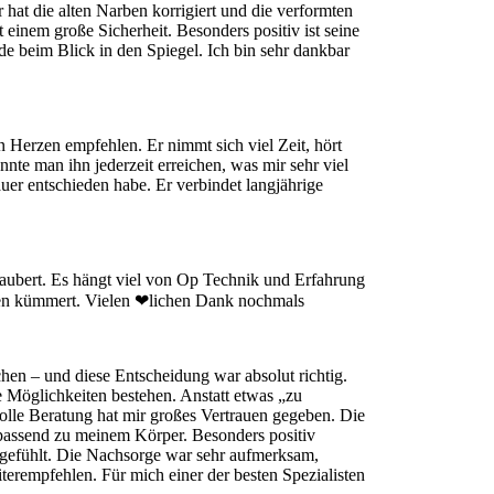
hat die alten Narben korrigiert und die verformten
t einem große Sicherheit. Besonders positiv ist seine
e beim Blick in den Spiegel. Ich bin sehr dankbar
n Herzen empfehlen. Er nimmt sich viel Zeit, hört
nte man ihn jederzeit erreichen, was mir sehr viel
auer entschieden habe. Er verbindet langjährige
ezaubert. Es hängt viel von Op Technik und Erfahrung
ienten kümmert. Vielen ❤lichen Dank nochmals
hen – und diese Entscheidung war absolut richtig.
che Möglichkeiten bestehen. Anstatt etwas „zu
olle Beratung hat mir großes Vertrauen gegeben. Die
u passend zu meinem Körper. Besonders positiv
r gefühlt. Die Nachsorge war sehr aufmerksam,
terempfehlen. Für mich einer der besten Spezialisten