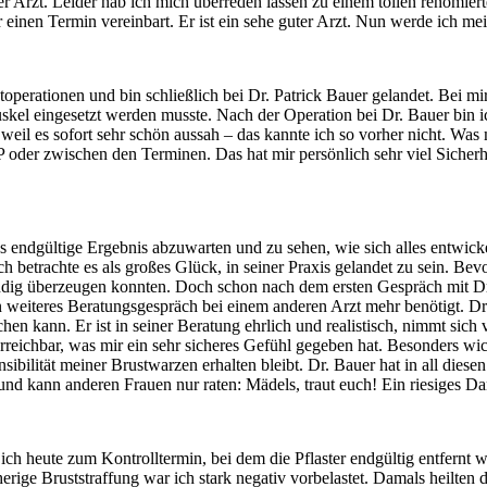
uper Arzt. Leider hab ich mich überreden lassen zu einem tollen renomi
r einen Termin vereinbart. Er ist ein sehe guter Arzt. Nun werde ich m
operationen und bin schließlich bei Dr. Patrick Bauer gelandet. Bei mi
el eingesetzt werden musste. Nach der Operation bei Dr. Bauer bin ic
 weil es sofort sehr schön aussah – das kannte ich so vorher nicht. Was
P oder zwischen den Terminen. Das hat mir persönlich sehr viel Sicher
 endgültige Ergebnis abzuwarten und zu sehen, wie sich alles entwicke
 betrachte es als großes Glück, in seiner Praxis gelandet zu sein. Bevo
ändig überzeugen konnten. Doch schon nach dem ersten Gespräch mit Dr
n weiteres Beratungsgespräch bei einem anderen Arzt mehr benötigt. Dr.
 kann. Er ist in seiner Beratung ehrlich und realistisch, nimmt sich v
reichbar, was mir ein sehr sicheres Gefühl gegeben hat. Besonders wic
ibilität meiner Brustwarzen erhalten bleibt. Dr. Bauer hat in all dies
und kann anderen Frauen nur raten: Mädels, traut euch! Ein riesiges D
ich heute zum Kontrolltermin, bei dem die Pflaster endgültig entfernt 
erige Bruststraffung war ich stark negativ vorbelastet. Damals heilten