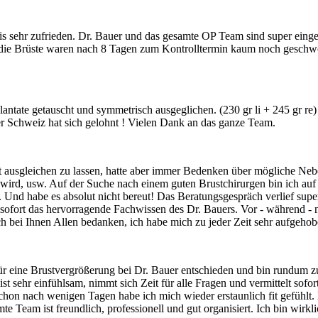
is sehr zufrieden. Dr. Bauer und das gesamte OP Team sind super einge
 die Brüste waren nach 8 Tagen zum Kontrolltermin kaum noch geschwol
ntate getauscht und symmetrisch ausgeglichen. (230 gr li + 245 gr re) 
der Schweiz hat sich gelohnt ! Vielen Dank an das ganze Team.
at ausgleichen zu lassen, hatte aber immer Bedenken über mögliche Ne
wird, usw. Auf der Suche nach einem guten Brustchirurgen bin ich auf 
 hat. Und habe es absolut nicht bereut! Das Beratungsgespräch verlief s
t sofort das hervorragende Fachwissen des Dr. Bauers. Vor - während -
ch bei Ihnen Allen bedanken, ich habe mich zu jeder Zeit sehr aufgehob
ür eine Brustvergrößerung bei Dr. Bauer entschieden und bin rundum z
t sehr einfühlsam, nimmt sich Zeit für alle Fragen und vermittelt sofort
Schon nach wenigen Tagen habe ich mich wieder erstaunlich fit gefühlt
 Team ist freundlich, professionell und gut organisiert. Ich bin wirk