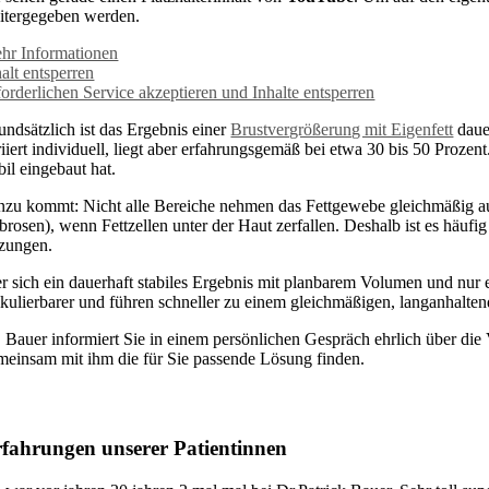
itergegeben werden.
hr Informationen
alt entsperren
forderlichen Service akzeptieren und Inhalte entsperren
undsätzlich ist das Ergebnis einer
Brustvergrößerung mit Eigenfett
dauer
riiert individuell, liegt aber erfahrungsgemäß bei etwa 30 bis 50 Proz
bil eingebaut hat.
nzu kommt: Nicht alle Bereiche nehmen das Fettgewebe gleichmäßig au
ibrosen), wenn Fettzellen unter der Haut zerfallen. Deshalb ist es häu
tzungen.
r sich ein dauerhaft stabiles Ergebnis mit planbarem Volumen und nur ei
lkulierbarer und führen schneller zu einem gleichmäßigen, langanhalte
. Bauer informiert Sie in einem persönlichen Gespräch ehrlich über di
meinsam mit ihm die für Sie passende Lösung finden.
fahrungen unserer Patientinnen