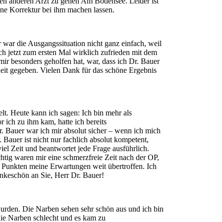
erten anderen Arzt zu gehen Am Bodensee. Leider ist
eine Korrektur bei ihm machen lassen.
r war die Ausgangssituation nicht ganz einfach, weil
h jetzt zum ersten Mal wirklich zufrieden mit dem
 mir besonders geholfen hat, war, dass ich Dr. Bauer
heit gegeben. Vielen Dank für das schöne Ergebnis
lt. Heute kann ich sagen: Ich bin mehr als
r ich zu ihm kam, hatte ich bereits
. Bauer war ich mir absolut sicher – wenn ich mich
 Bauer ist nicht nur fachlich absolut kompetent,
iel Zeit und beantwortet jede Frage ausführlich.
htig waren mir eine schmerzfreie Zeit nach der OP,
en Punkten meine Erwartungen weit übertroffen. Ich
ankeschön an Sie, Herr Dr. Bauer!
wurden. Die Narben sehen sehr schön aus und ich bin
 die Narben schlecht und es kam zu