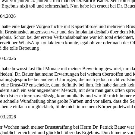
h war vor jahren 20 jahren 2 mal mal bei Dr.Patrick Bauer. Sehr toll s
s Ergebnis nixjt toll und schmerzhaft. Nun habe ich erneut bei Dr. Baue
.04.2026
h hatte eine längere Vorgeschichte mit Kapselfibrose und mehreren Brust
in Brustmuskel angerissen war und das Implantat deshalb über dem Musk
gebnis. Schon bei der ersten Verbandsabnahme war ich total erleichtert,
derzeit per WhatsApp kontaktieren konnte, egal ob vor oder nach der O
d die tolle Betreuung
.03.2026
h habe bewusst fast fünf Monate mit meiner Bewertung gewartet, um das
frieden! Dr. Bauer hat meine Erwartungen bei weitem übertroffen und ich
ratungsgespräche bei anderen Chirurgen, die mich jedoch nicht vollst
r eine Brust-OP entscheide, dann definitiv bei ihm. Ich habe danach kei
ndern auch ein sehr angenehmer Mensch, mit dem man ganz offen sprechen
dem ist er extrem zuverlässig, kommunikativ und war für mich immer er
ne schnelle Wundheilung ohne große Narben und vor allem, dass die Sens
n heute einfach nur glücklich, fühle mich in meinem Körper pudelwohl 
.03.2026
er Wochen nach meiner Bruststraffung bei Herrn Dr. Patrick Bauer war 
glaublich erleichtert und glücklich über das Ergebnis. Durch meine vorh