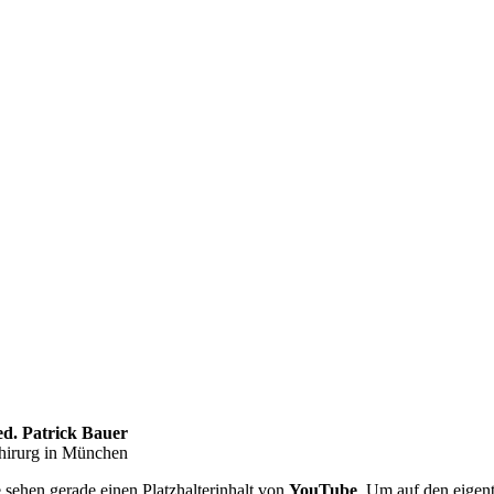
d. Patrick Bauer
hirurg in München
e sehen gerade einen Platzhalterinhalt von
YouTube
. Um auf den eigent