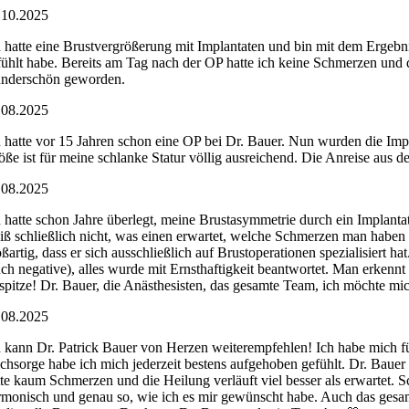
.10.2025
h hatte eine Brustvergrößerung mit Implantaten und bin mit dem Ergebn
fühlt habe. Bereits am Tag nach der OP hatte ich keine Schmerzen und
nderschön geworden.
.08.2025
h hatte vor 15 Jahren schon eine OP bei Dr. Bauer. Nun wurden die Impla
öße ist für meine schlanke Statur völlig ausreichend. Die Anreise aus 
.08.2025
h hatte schon Jahre überlegt, meine Brustasymmetrie durch ein Implant
iß schließlich nicht, was einen erwartet, welche Schmerzen man haben 
oßartig, dass er sich ausschließlich auf Brustoperationen spezialisiert
uch negative), alles wurde mit Ernsthaftigkeit beantwortet. Man erkenn
t spitze! Dr. Bauer, die Anästhesisten, das gesamte Team, ich möchte mi
.08.2025
h kann Dr. Patrick Bauer von Herzen weiterempfehlen! Ich habe mich f
chsorge habe ich mich jederzeit bestens aufgehoben gefühlt. Dr. Bauer is
tte kaum Schmerzen und die Heilung verläuft viel besser als erwartet. 
rmonisch und genau so, wie ich es mir gewünscht habe. Auch das gesamte