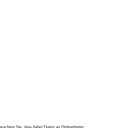
 beachten Sie, dass dabei Daten an Drittanbieter