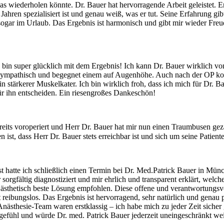
wiederholen könnte. Dr. Bauer hat hervorragende Arbeit geleistet. Er 
Jahren spezialisiert ist und genau weiß, was er tut. Seine Erfahrung gib
sogar im Urlaub. Das Ergebnis ist harmonisch und gibt mir wieder Freud
 bin super glücklich mit dem Ergebnis! Ich kann Dr. Bauer wirklich vo
er sympathisch und begegnet einem auf Augenhöhe. Auch nach der OP kon
 stärkerer Muskelkater. Ich bin wirklich froh, dass ich mich für Dr. B
für ihn entscheiden. Ein riesengroßes Dankeschön!
 bereits voroperiert und Herr Dr. Bauer hat mir nun einen Traumbusen g
ben ist, dass Herr Dr. Bauer stets erreichbar ist und sich um seine Pat
t hatte ich schließlich einen Termin bei Dr. Med.Patrick Bauer in Münc
r sorgfältig diagnostiziert und mir ehrlich und transparent erklärt, wel
d ästhetisch beste Lösung empfohlen. Diese offene und verantwortungsv
ut reibungslos. Das Ergebnis ist hervorragend, sehr natürlich und gena
Anästhesie-Team waren erstklassig – ich habe mich zu jeder Zeit siche
rgefühl und würde Dr. med. Patrick Bauer jederzeit uneingeschränkt wei