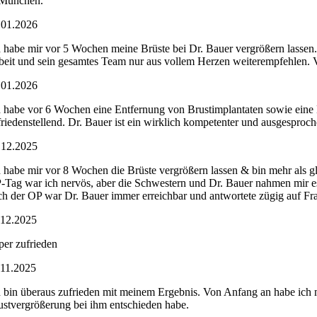
 München.
.01.2026
h habe mir vor 5 Wochen meine Brüste bei Dr. Bauer vergrößern lassen.
beit und sein gesamtes Team nur aus vollem Herzen weiterempfehlen. 
.01.2026
h habe vor 6 Wochen eine Entfernung von Brustimplantaten sowie eine 
friedenstellend. Dr. Bauer ist ein wirklich kompetenter und ausgesproc
.12.2025
h habe mir vor 8 Wochen die Brüste vergrößern lassen & bin mehr als 
-Tag war ich nervös, aber die Schwestern und Dr. Bauer nahmen mir es.
ch der OP war Dr. Bauer immer erreichbar und antwortete zügig auf Frag
.12.2025
per zufrieden
.11.2025
h bin überaus zufrieden mit meinem Ergebnis. Von Anfang an habe ich mic
ustvergrößerung bei ihm entschieden habe.