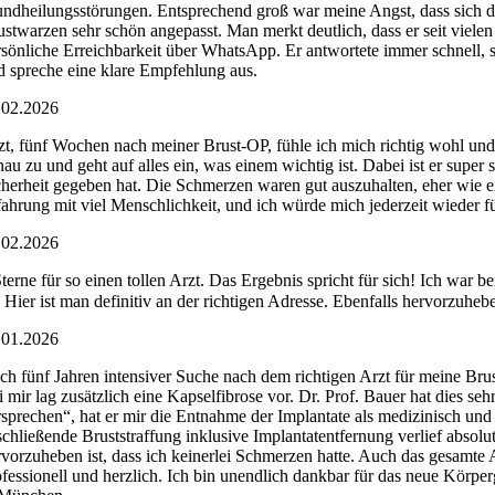
ndheilungsstörungen. Entsprechend groß war meine Angst, dass sich das 
ustwarzen sehr schön angepasst. Man merkt deutlich, dass er seit vielen 
rsönliche Erreichbarkeit über WhatsApp. Er antwortete immer schnell, 
d spreche eine klare Empfehlung aus.
.02.2026
tzt, fünf Wochen nach meiner Brust-OP, fühle ich mich richtig wohl und
nau zu und geht auf alles ein, was einem wichtig ist. Dabei ist er sup
cherheit gegeben hat. Die Schmerzen waren gut auszuhalten, eher wie ein
fahrung mit viel Menschlichkeit, und ich würde mich jederzeit wieder 
.02.2026
Sterne für so einen tollen Arzt. Das Ergebnis spricht für sich! Ich war
. Hier ist man definitiv an der richtigen Adresse. Ebenfalls hervorzuhe
.01.2026
ch fünf Jahren intensiver Suche nach dem richtigen Arzt für meine Brus
i mir lag zusätzlich eine Kapselfibrose vor. Dr. Prof. Bauer hat dies seh
rsprechen“, hat er mir die Entnahme der Implantate als medizinisch un
schließende Bruststraffung inklusive Implantatentfernung verlief absol
rvorzuheben ist, dass ich keinerlei Schmerzen hatte. Auch das gesamte 
ofessionell und herzlich. Ich bin unendlich dankbar für das neue Körpe