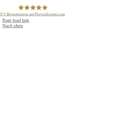
571
Bewertungen auf ProvenExpert.com
Page load link
Dr.med.Patrick Bauer Brustchirurg
Nach oben