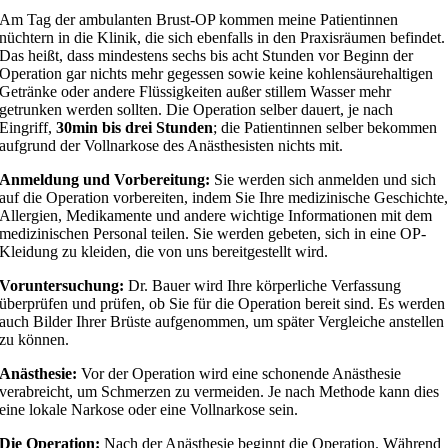
Am Tag der ambulanten Brust-OP kommen meine Patientinnen
nüchtern in die Klinik, die sich ebenfalls in den Praxisräumen befindet.
Das heißt, dass mindestens sechs bis acht Stunden vor Beginn der
Operation gar nichts mehr gegessen sowie keine kohlensäurehaltigen
Getränke oder andere Flüssigkeiten außer stillem Wasser mehr
getrunken werden sollten. Die Operation selber dauert, je nach
Eingriff,
30min bis drei Stunden
; die Patientinnen selber bekommen
aufgrund der Vollnarkose des Anästhesisten nichts mit.
Anmeldung und Vorbereitung:
Sie werden sich anmelden und sich
auf die Operation vorbereiten, indem Sie Ihre medizinische Geschichte
Allergien, Medikamente und andere wichtige Informationen mit dem
medizinischen Personal teilen. Sie werden gebeten, sich in eine OP-
Kleidung zu kleiden, die von uns bereitgestellt wird.
Voruntersuchung:
Dr. Bauer wird Ihre körperliche Verfassung
überprüfen und prüfen, ob Sie für die Operation bereit sind. Es werden
auch Bilder Ihrer Brüste aufgenommen, um später Vergleiche anstellen
zu können.
Anästhesie:
Vor der Operation wird eine schonende Anästhesie
verabreicht, um Schmerzen zu vermeiden. Je nach Methode kann dies
eine lokale Narkose oder eine Vollnarkose sein.
Die Operation:
Nach der Anästhesie beginnt die Operation. Während