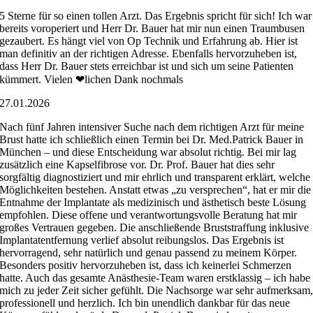
5 Sterne für so einen tollen Arzt. Das Ergebnis spricht für sich! Ich war
bereits voroperiert und Herr Dr. Bauer hat mir nun einen Traumbusen
gezaubert. Es hängt viel von Op Technik und Erfahrung ab. Hier ist
man definitiv an der richtigen Adresse. Ebenfalls hervorzuheben ist,
dass Herr Dr. Bauer stets erreichbar ist und sich um seine Patienten
kümmert. Vielen ❤lichen Dank nochmals
27.01.2026
Nach fünf Jahren intensiver Suche nach dem richtigen Arzt für meine
Brust hatte ich schließlich einen Termin bei Dr. Med.Patrick Bauer in
München – und diese Entscheidung war absolut richtig. Bei mir lag
zusätzlich eine Kapselfibrose vor. Dr. Prof. Bauer hat dies sehr
sorgfältig diagnostiziert und mir ehrlich und transparent erklärt, welche
Möglichkeiten bestehen. Anstatt etwas „zu versprechen“, hat er mir die
Entnahme der Implantate als medizinisch und ästhetisch beste Lösung
empfohlen. Diese offene und verantwortungsvolle Beratung hat mir
großes Vertrauen gegeben. Die anschließende Bruststraffung inklusive
Implantatentfernung verlief absolut reibungslos. Das Ergebnis ist
hervorragend, sehr natürlich und genau passend zu meinem Körper.
Besonders positiv hervorzuheben ist, dass ich keinerlei Schmerzen
hatte. Auch das gesamte Anästhesie-Team waren erstklassig – ich habe
mich zu jeder Zeit sicher gefühlt. Die Nachsorge war sehr aufmerksam
professionell und herzlich. Ich bin unendlich dankbar für das neue