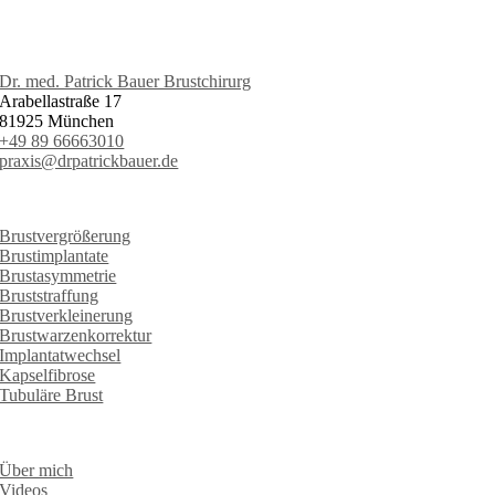
Dr. med. Patrick Bauer Brustchirurg
Arabellastraße 17
81925 München
+49 89 66663010
praxis@drpatrickbauer.de
LEISTUNGEN
Brustvergrößerung
Brustimplantate
Brustasymmetrie
Bruststraffung
Brustverkleinerung
Brustwarzenkorrektur
Implantatwechsel
Kapselfibrose
Tubuläre Brust
INFORMATIONEN
Über mich
Videos