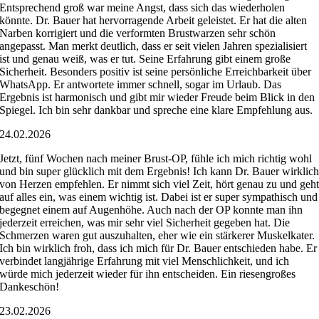
Entsprechend groß war meine Angst, dass sich das wiederholen
könnte. Dr. Bauer hat hervorragende Arbeit geleistet. Er hat die alten
Narben korrigiert und die verformten Brustwarzen sehr schön
angepasst. Man merkt deutlich, dass er seit vielen Jahren spezialisiert
ist und genau weiß, was er tut. Seine Erfahrung gibt einem große
Sicherheit. Besonders positiv ist seine persönliche Erreichbarkeit über
WhatsApp. Er antwortete immer schnell, sogar im Urlaub. Das
Ergebnis ist harmonisch und gibt mir wieder Freude beim Blick in den
Spiegel. Ich bin sehr dankbar und spreche eine klare Empfehlung aus.
24.02.2026
Jetzt, fünf Wochen nach meiner Brust-OP, fühle ich mich richtig wohl
und bin super glücklich mit dem Ergebnis! Ich kann Dr. Bauer wirklic
von Herzen empfehlen. Er nimmt sich viel Zeit, hört genau zu und geh
auf alles ein, was einem wichtig ist. Dabei ist er super sympathisch und
begegnet einem auf Augenhöhe. Auch nach der OP konnte man ihn
jederzeit erreichen, was mir sehr viel Sicherheit gegeben hat. Die
Schmerzen waren gut auszuhalten, eher wie ein stärkerer Muskelkater.
Ich bin wirklich froh, dass ich mich für Dr. Bauer entschieden habe. Er
verbindet langjährige Erfahrung mit viel Menschlichkeit, und ich
würde mich jederzeit wieder für ihn entscheiden. Ein riesengroßes
Dankeschön!
23.02.2026