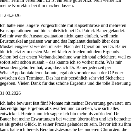
einen Termin vereinbart. Er ist ein sehe guter Arzt. Nun werde ich
meine Korrektur bei ihm machen lassen.
11.04.2026
Ich hatte eine längere Vorgeschichte mit Kapselfibrose und mehreren
Brustoperationen und bin schließlich bei Dr. Patrick Bauer gelandet.
Bei mir war die Ausgangssituation nicht ganz einfach, weil mein
Brustmuskel angerissen war und das Implantat deshalb über dem
Muskel eingesetzt werden musste. Nach der Operation bei Dr. Bauer
bin ich jetzt zum ersten Mal wirklich zufrieden mit dem Ergebnis.
Schon bei der ersten Verbandsabnahme war ich total erleichtert, weil es
sofort sehr schön aussah – das kannte ich so vorher nicht. Was mir
besonders geholfen hat, war, dass ich Dr. Bauer jederzeit per
WhatsApp kontaktieren konnte, egal ob vor oder nach der OP oder
zwischen den Terminen. Das hat mir persönlich sehr viel Sicherheit
gegeben. Vielen Dank für das schöne Ergebnis und die tolle Betreuung
31.03.2026
Ich habe bewusst fast fünf Monate mit meiner Bewertung gewartet, um
das endgültige Ergebnis abzuwarten und zu sehen, wie sich alles
entwickelt. Heute kann ich sagen: Ich bin mehr als zufrieden! Dr.
Bauer hat meine Erwartungen bei weitem übertroffen und ich betrachte
es als großes Glück, in seiner Praxis gelandet zu sein. Bevor ich zu ih
kam, hatte ich bereits Beratungsgespräche bei anderen Chirurgen, die