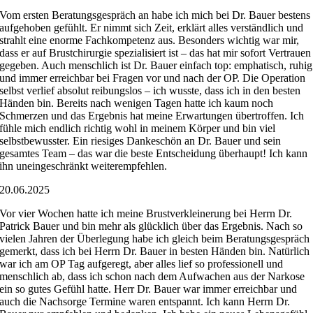
Vom ersten Beratungsgespräch an habe ich mich bei Dr. Bauer bestens
aufgehoben gefühlt. Er nimmt sich Zeit, erklärt alles verständlich und
strahlt eine enorme Fachkompetenz aus. Besonders wichtig war mir,
dass er auf Brustchirurgie spezialisiert ist – das hat mir sofort Vertrauen
gegeben. Auch menschlich ist Dr. Bauer einfach top: emphatisch, ruhig
und immer erreichbar bei Fragen vor und nach der OP. Die Operation
selbst verlief absolut reibungslos – ich wusste, dass ich in den besten
Händen bin. Bereits nach wenigen Tagen hatte ich kaum noch
Schmerzen und das Ergebnis hat meine Erwartungen übertroffen. Ich
fühle mich endlich richtig wohl in meinem Körper und bin viel
selbstbewusster. Ein riesiges Dankeschön an Dr. Bauer und sein
gesamtes Team – das war die beste Entscheidung überhaupt! Ich kann
ihn uneingeschränkt weiterempfehlen.
20.06.2025
Vor vier Wochen hatte ich meine Brustverkleinerung bei Herrn Dr.
Patrick Bauer und bin mehr als glücklich über das Ergebnis. Nach so
vielen Jahren der Überlegung habe ich gleich beim Beratungsgespräch
gemerkt, dass ich bei Herrn Dr. Bauer in besten Händen bin. Natürlich
war ich am OP Tag aufgeregt, aber alles lief so professionell und
menschlich ab, dass ich schon nach dem Aufwachen aus der Narkose
ein so gutes Gefühl hatte. Herr Dr. Bauer war immer erreichbar und
auch die Nachsorge Termine waren entspannt. Ich kann Herrn Dr.