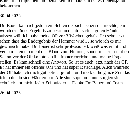
Bauer nur empfehlen und bedanken. Ich habe ein neues Lebensgefühl
bekommen.
30.04.2025
Dr. Bauer kann ich jedem empfehlen der sich sicher sein möchte, ein
wunderschönes Ergebnis zu bekommen, der sich in guten Händen
wissen will. Ich habe meine OP vor 3 Wochen gehabt. Ich sehe jetzt
schon dass das Endergebnis der Hammer wird… so wie ich es mir
gewünscht habe. Dr. Bauer ist sehr professionell, weiß was er tut und
verspricht einem nicht das Blaue vom Himmel, sondern ist sehr ehrlich
Schon vor der OP konnte ich ihn immer erreichen und meine Fragen
stellen. Es kam schnell eine Antwort. So ist es auch jetzt, nach der OP.
Er hat immer ein offenes Ohr und hat super Ratschläge. Auch während
der OP habe ich mich gut betreut gefühlt und merkte die ganze Zeit das
ich in den besten Händen bin. Alle sind super nett und sorgten sich
echt lieb um mich. Jeder Zeit wieder… Danke Dr. Bauer und Team
26.04.2025