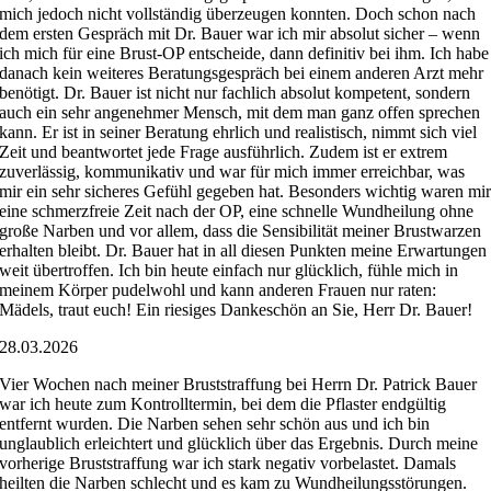
mich jedoch nicht vollständig überzeugen konnten. Doch schon nach
dem ersten Gespräch mit Dr. Bauer war ich mir absolut sicher – wenn
ich mich für eine Brust-OP entscheide, dann definitiv bei ihm. Ich habe
danach kein weiteres Beratungsgespräch bei einem anderen Arzt mehr
benötigt. Dr. Bauer ist nicht nur fachlich absolut kompetent, sondern
auch ein sehr angenehmer Mensch, mit dem man ganz offen sprechen
kann. Er ist in seiner Beratung ehrlich und realistisch, nimmt sich viel
Zeit und beantwortet jede Frage ausführlich. Zudem ist er extrem
zuverlässig, kommunikativ und war für mich immer erreichbar, was
mir ein sehr sicheres Gefühl gegeben hat. Besonders wichtig waren mi
eine schmerzfreie Zeit nach der OP, eine schnelle Wundheilung ohne
große Narben und vor allem, dass die Sensibilität meiner Brustwarzen
erhalten bleibt. Dr. Bauer hat in all diesen Punkten meine Erwartungen
weit übertroffen. Ich bin heute einfach nur glücklich, fühle mich in
meinem Körper pudelwohl und kann anderen Frauen nur raten:
Mädels, traut euch! Ein riesiges Dankeschön an Sie, Herr Dr. Bauer!
28.03.2026
Vier Wochen nach meiner Bruststraffung bei Herrn Dr. Patrick Bauer
war ich heute zum Kontrolltermin, bei dem die Pflaster endgültig
entfernt wurden. Die Narben sehen sehr schön aus und ich bin
unglaublich erleichtert und glücklich über das Ergebnis. Durch meine
vorherige Bruststraffung war ich stark negativ vorbelastet. Damals
heilten die Narben schlecht und es kam zu Wundheilungsstörungen.