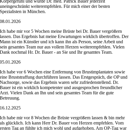
Körpergefühl und würde Dr. med. Patrick Bauer jederzeit
uneingeschränkt weiterempfehlen. Für mich einer der besten
Spezialisten in München.
08.01.2026
Ich habe mir vor 5 Wochen meine Brüste bei Dr. Bauer vergrößern
lassen. Das Ergebnis hat meine Erwartungen wirklich übertroffen. Der
Mann ist ein Künstler und ich kann ihn als Person, seine Arbeit und
sein gesamtes Team nur aus vollem Herzen weiterempfehlen. Vielen
Dank nochmal Hr. Dr. Bauer - an Sie und Ihr gesamtes Team.
05.01.2026
Ich habe vor 6 Wochen eine Entfernung von Brustimplantaten sowie
eine Bruststraffung durchführen lassen. Das Erstgespräch, die OP und
Nachsorge, sowie das Ergebnis waren sehr zufriedenstellend. Dr.
Bauer ist ein wirklich kompetenter und ausgesprochen freundlicher
Arzt. Vielen Dank an Ihn und sein gesamtes Team für die gute
Betreuung.
16.12.2025
Ich habe mir vor 8 Wochen die Brüste vergrößern lassen & bin mehr
als glücklich. Ich kann Herr Dr. Bauer von Herzen empfehlen. Vom
ersten Tag an fühlte ich mich wohl und aufgehoben. Am OP-Tag war