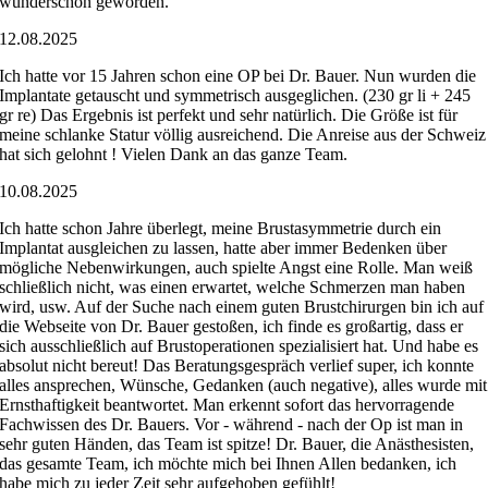
wunderschön geworden.
12.08.2025
Ich hatte vor 15 Jahren schon eine OP bei Dr. Bauer. Nun wurden die
Implantate getauscht und symmetrisch ausgeglichen. (230 gr li + 245
gr re) Das Ergebnis ist perfekt und sehr natürlich. Die Größe ist für
meine schlanke Statur völlig ausreichend. Die Anreise aus der Schweiz
hat sich gelohnt ! Vielen Dank an das ganze Team.
10.08.2025
Ich hatte schon Jahre überlegt, meine Brustasymmetrie durch ein
Implantat ausgleichen zu lassen, hatte aber immer Bedenken über
mögliche Nebenwirkungen, auch spielte Angst eine Rolle. Man weiß
schließlich nicht, was einen erwartet, welche Schmerzen man haben
wird, usw. Auf der Suche nach einem guten Brustchirurgen bin ich auf
die Webseite von Dr. Bauer gestoßen, ich finde es großartig, dass er
sich ausschließlich auf Brustoperationen spezialisiert hat. Und habe es
absolut nicht bereut! Das Beratungsgespräch verlief super, ich konnte
alles ansprechen, Wünsche, Gedanken (auch negative), alles wurde mit
Ernsthaftigkeit beantwortet. Man erkennt sofort das hervorragende
Fachwissen des Dr. Bauers. Vor - während - nach der Op ist man in
sehr guten Händen, das Team ist spitze! Dr. Bauer, die Anästhesisten,
das gesamte Team, ich möchte mich bei Ihnen Allen bedanken, ich
habe mich zu jeder Zeit sehr aufgehoben gefühlt!